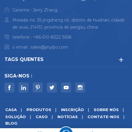
Gerente : Jerry Zhang
Morada: no. 35 jingsheng rd., distrito de huishan, cidade
de wuxi, 214151, província de jiangsu, china
telefone :
+86-510-8322 3658
o email :
sales@jinyibo.com
TAGS QUENTES
SIGA-NOS :
CASA
PRODUTOS
INSCRIÇÃO
SOBRE NÓS
SOLUÇÃO
CASO
NOTÍCIAS
CONTATE-NOS
BLOG
© direito autoral © 2026 Wuxi Jinyibo Instrument Technology