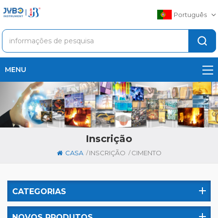
Português
MENU
Inscrição
/
/
CASA
INSCRIÇÃO
CIMENTO
CATEGORIAS
NOVOS PRODUTOS