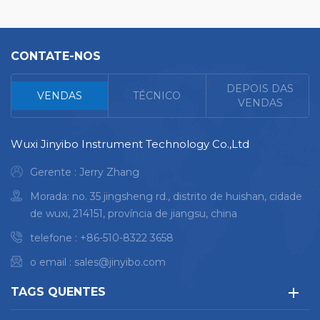
CONTATE-NOS
<
DEPOIS DAS
VENDAS
TÉCNICO
VENDAS
Wuxi Jinyibo Instrument Technology Co.,Ltd
Gerente : Jerry Zhang
Morada: no. 35 jingsheng rd., distrito de huishan, cidade
de wuxi, 214151, província de jiangsu, china
telefone :
+86-510-8322 3658
o email :
sales@jinyibo.com
TAGS QUENTES