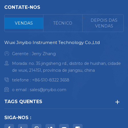
análise em diferentes
análise em diferentes
CONTATE-NOS
condições. Compacto,
condições. Compacto,
robusto e com ótica de
robusto e com ótica de
<
DEPOIS DAS
VENDAS
TÉCNICO
alto desempenho. Design
alto desempenho. Design
VENDAS
móvel inteligente e
móvel inteligente e
multimodal
multimodal
Wuxi Jinyibo Instrument Technology Co.,Ltd
Gerente : Jerry Zhang
Morada: no. 35 jingsheng rd., distrito de huishan, cidade
de wuxi, 214151, província de jiangsu, china
telefone :
+86-510-8322 3658
o email :
sales@jinyibo.com
TAGS QUENTES
SIGA-NOS :