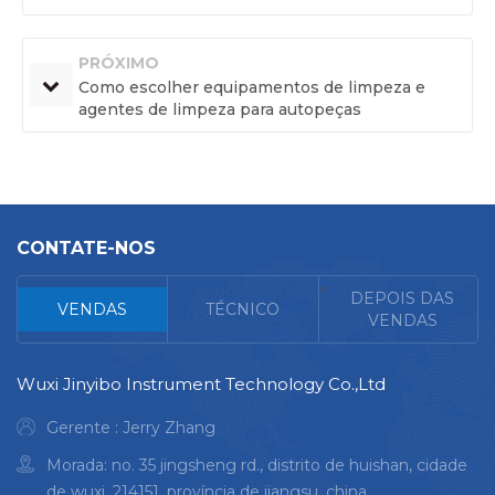
PRÓXIMO
Como escolher equipamentos de limpeza e
agentes de limpeza para autopeças
CONTATE-NOS
<
DEPOIS DAS
VENDAS
TÉCNICO
VENDAS
Wuxi Jinyibo Instrument Technology Co.,Ltd
Gerente : Jerry Zhang
Morada: no. 35 jingsheng rd., distrito de huishan, cidade
de wuxi, 214151, província de jiangsu, china