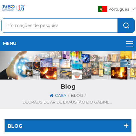
Português
MENU
Blog
/
/
CASA
BLOG
DEGRAUS DE AR DE EXAUSTÃO DO GABINETE DE LIMPEZA TÉCNICA
BLOG