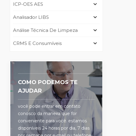
ICP-OES AES
Analisador LIBS
Análise Técnica De Limpeza
CRMS E Consumíveis
COMO PODEMOS TE
AJUDAR
você pode entrar em contato
conosco da maneira que for
conveniente para você. estamos
disponíveis 24 horas por dia, 7 dias
por semana por e-mail ou telefone.