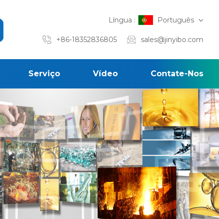
Língua :
Português
+86-18352836805
sales@jinyibo.com
Serviço
Vídeo
Contate-Nos