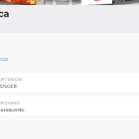
ca
 2022
ANTERIOR
KOSGEB
PRÓXIMO
Cazaquistão