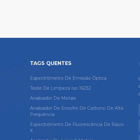
TAGS QUENTES
Espectrômetro De Emissão Óptica
Teste De Limpeza Iso 16232
Analisador De Metais
Analisador De Enxofre De Carbono De Alta
Frequência
Espectrômetro De Fluorescência De Raios
X