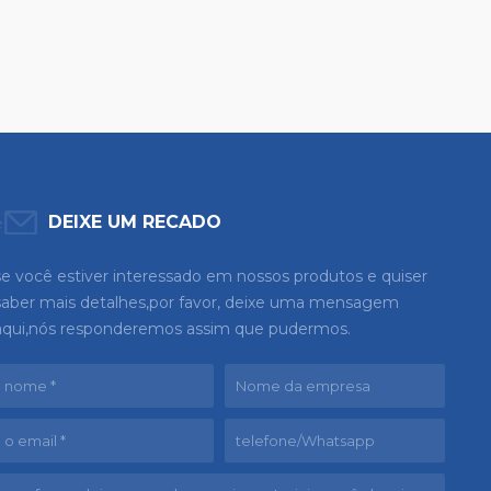
DEIXE UM RECADO
se você estiver interessado em nossos produtos e quiser
saber mais detalhes,por favor, deixe uma mensagem
aqui,nós responderemos assim que pudermos.