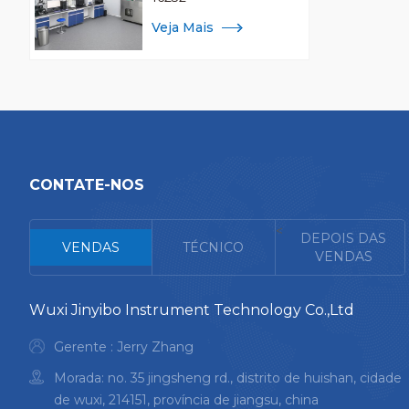
Veja Mais
CONTATE-NOS
<
DEPOIS DAS
VENDAS
TÉCNICO
VENDAS
Wuxi Jinyibo Instrument Technology Co.,Ltd
Gerente : Jerry Zhang
Morada: no. 35 jingsheng rd., distrito de huishan, cidade
de wuxi, 214151, província de jiangsu, china