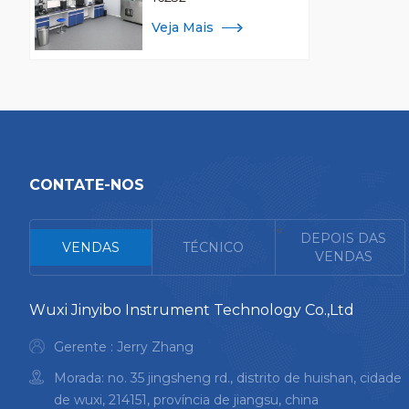
Veja Mais
CONTATE-NOS
<
DEPOIS DAS
VENDAS
TÉCNICO
VENDAS
Wuxi Jinyibo Instrument Technology Co.,Ltd
Gerente : Jerry Zhang
Morada: no. 35 jingsheng rd., distrito de huishan, cidade
de wuxi, 214151, província de jiangsu, china