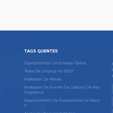
TAGS QUENTES
Espectrômetro De Emissão Óptica
Teste De Limpeza Iso 16232
Analisador De Metais
Analisador De Enxofre De Carbono De Alta
Frequência
Espectrômetro De Fluorescência De Raios
X