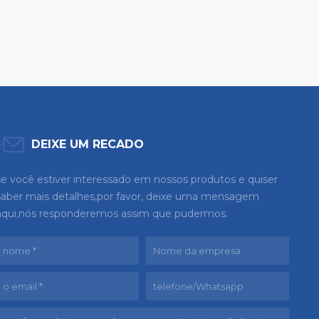
DEIXE UM RECADO
se você estiver interessado em nossos produtos e quiser
saber mais detalhes,por favor, deixe uma mensagem
aqui,nós responderemos assim que pudermos.