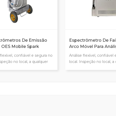
trômetros De Emissão
Espectrômetro De Faí
 OES Mobile Spark
Arco Móvel Para Análi
Metais
flexível, confiável e segura no
Análise flexível, confiável
nspeção no local, a qualquer
local. Inspeção no local, a
em qualquer lugar.
hora e em qualquer lugar.
icação Positiva de Material
Identificação Positiva de 
eve, com cerca de 20 kg. Alta
(PMI) Leve, com cerca de 
o e estabilidade Adequado
precisão e estabilidade 
refas de análise em diferentes
para tarefas de análise em
es. Compacto, robusto e
condições. Compacto, rob
ica de alto desempenho.
com ótica de alto desem
móvel inteligente e
Design móvel inteligente