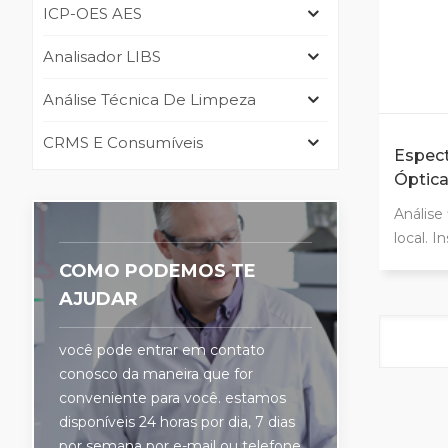
ICP-OES AES
Analisador LIBS
Análise Técnica De Limpeza
CRMS E Consumíveis
Espec
Óptica
Análise 
local. I
hora e 
COMO PODEMOS TE
Identif
AJUDAR
(PMI) L
precisã
você pode entrar em contato
para ta
conosco da maneira que for
condiçõ
conveniente para você. estamos
com ót
disponíveis 24 horas por dia, 7 dias
Design 
por semana por e-mail ou telefone.