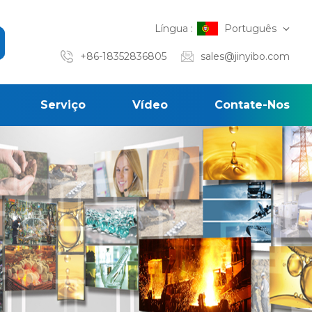
Língua :
Português
+86-18352836805
sales@jinyibo.com
Serviço
Vídeo
Contate-Nos