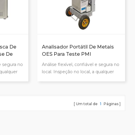
sca De
Analisador Portátil De Metais
se De
OES Para Teste PMI
 e segura no
Análise flexível, confiável e segura no
 qualquer
local. Inspeção no local, a qualquer
hora e em qualquer lugar.
Material
Identificação Positiva de Material
20 kg. Alta
(PMI) Leve, com cerca de 20 kg. Alta
Adequado
precisão e estabilidade Adequado
Um total de
1
Páginas
 diferentes
para tarefas de análise em diferentes
usto e
condições. Compacto, robusto e
penho.
com ótica de alto desempenho.
 e
Design móvel inteligente e