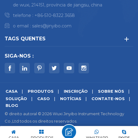
de wuxi, 214151, província de jiangsu, china
vácuo em tempo real.
Análise de baixíssimo teor
telefone :
+86-510-8322 3658
de carbono e nitrogênio
o email :
sales@jinyibo.com
aplicações de análise de
pequenas amostras
TAGS QUENTES
SIGA-NOS :
CASA
PRODUTOS
INSCRIÇÃO
SOBRE NÓS
SOLUÇÃO
CASO
NOTÍCIAS
CONTATE-NOS
BLOG
© direito autoral © 2026 Wuxi Jinyibo Instrument Technology
Co.,Ltd todos os direitos reservados.
Mapa do site
|
Xml
|
política de Privacidade
|
IPv6 rede suportada
苏ICP备18046951号-1
CASA
PRODUTOS
WHATSAPP
SKYPE