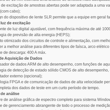
 de excitação de amostras abertas pode ser adaptada a uma va
(com cabo);
gn do dispositivo de lente SLR permite que a equipe em geral fa
 luz de excitação
onte de luz digital ajustável, com frequência máxima de até 100
ogia de previsão de alta energia (HEPS);
eto otimizado dos circuitos de controle e alimentação, com melh
er a melhor análise para diferentes tipos de faísca, arco elétr
te de descarga: 400 A máx.
de Aquisição de Dados
sador de dados ARM de alto desempenho, com funções de aquis
ogia de detecção de estado sólido CMOS de alto desempenho, 
ador externo (opcional);
ologia FPGA e de comunicação de dados de alta velocidade permi
ompleta dos dados de teste em um curto período de tempo.
 de análise
re de análise gráfica de espectro completo para sistema Wind
le de gerenciamento abrangente de todo o processo de mediçã