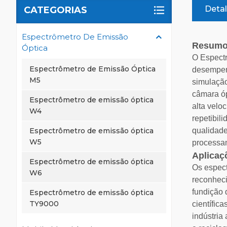
Deta
CATEGORIAS
Espectrômetro De Emissão
Resumo
Óptica
O Espectr
Espectrômetro de Emissão Óptica
desempenh
M5
simulação
câmara óp
Espectrômetro de emissão óptica
alta velo
W4
repetibil
Espectrômetro de emissão óptica
qualidade
W5
processam
Aplicaç
Espectrômetro de emissão óptica
Os espect
W6
reconheci
fundição 
Espectrômetro de emissão óptica
TY9000
científic
indústria