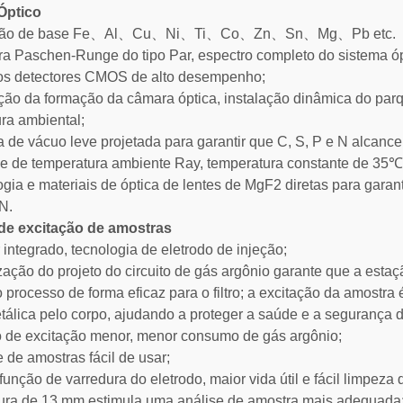
Óptico
cção de base Fe、Al、Cu、Ni、Ti、Co、Zn、Sn、Mg、Pb etc.
ura Paschen-Runge do tipo Par, espectro completo do sistema óp
los detectores CMOS de alto desempenho;
ação da formação da câmara óptica, instalação dinâmica do pa
ra ambiental;
 de vácuo leve projetada para garantir que C, S, P e N alcan
le de temperatura ambiente Ray, temperatura constante de 35℃
ogia e materiais de óptica de lentes de MgF2 diretas para garan
 N.
de excitação de amostras
r integrado, tecnologia de eletrodo de injeção;
ização do projeto do circuito de gás argônio garante que a estaç
 processo de forma eficaz para o filtro; a excitação da amostra 
tálica pelo corpo, ajudando a proteger a saúde e a segurança 
 de excitação menor, menor consumo de gás argônio;
e de amostras fácil de usar;
função de varredura do eletrodo, maior vida útil e fácil limpeza 
tura de 13 mm estimula uma análise de amostra mais adequada