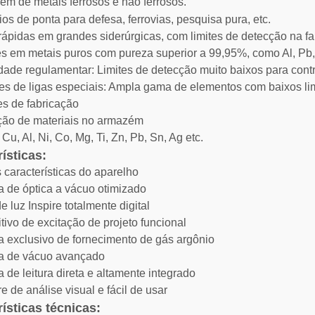
gem de metais ferrosos e não ferrosos.
ios de ponta para defesa, ferrovias, pesquisa pura, etc.
rápidas em grandes siderúrgicas, com limites de detecção na fai
s em metais puros com pureza superior a 99,95%, como Al, Pb, 
ade regulamentar: Limites de detecção muito baixos para control
es de ligas especiais: Ampla gama de elementos com baixos li
es de fabricação
ação de materiais no armazém
Cu, Al, Ni, Co, Mg, Ti, Zn, Pb, Sn, Ag etc.
ísticas:
s características do aparelho
a de óptica a vácuo otimizado
e luz Inspire totalmente digital
itivo de excitação de projeto funcional
a exclusivo de fornecimento de gás argônio
ma de vácuo avançado
a de leitura direta e altamente integrado
e de análise visual e fácil de usar
ísticas técnicas: