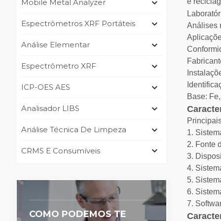
e recicla
Mobile Metal Analyzer
Laboratór
Espectrômetros XRF Portáteis
Análises 
Aplicaçõe
Análise Elementar
Conformid
Fabricant
Espectrômetro XRF
Instalaçõ
Identific
ICP-OES AES
Base: Fe, 
Analisador LIBS
Caracter
Principai
Análise Técnica De Limpeza
1. Sistem
2. Fonte d
CRMS E Consumíveis
3. Dispos
4. Sistem
5. Siste
6. Sistem
7. Softwar
COMO PODEMOS TE
Caracter