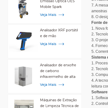
Emissão Óptica OES
7. A mesa
Mobile Spark
amostras 
Veja Mais
8. O desi
Fonte de
1. Nova f
Analisador XRF portátil
2. Tecnol
e de mão
3. O proj
Veja Mais
4. Fornec
5. Corren
Sistema 
1. Proces
Analisador de enxofre
2. Tecnol
de carbono
3. Comput
infravermelho de alta
4. A tecn
frequência para análise
Veja Mais
leitura c
de metal
Software
1. Softwa
Máquinas de Extração
2. Contro
de Limpeza Técnica de