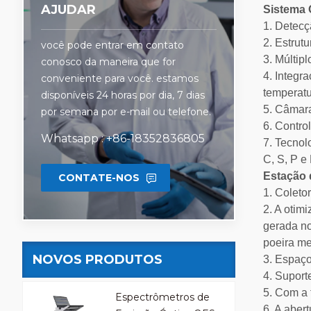
AJUDAR
Sistema 
1. Dete
2. Estrut
você pode entrar em contato
3. Múltip
conosco da maneira que for
4. Integr
conveniente para você. estamos
temperatu
disponíveis 24 horas por dia, 7 dias
5. Câmara
por semana por e-mail ou telefone.
6. Contro
Whatsapp : +86-18352836805
7. Tecnol
C, S, P e
Estação 
CONTATE-NOS
1. Coleto
2. A otim
gerada no
poeira me
NOVOS PRODUTOS
3. Espaço
4. Suport
5. Com a 
Espectrômetros de
6. A aber