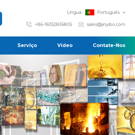
Língua :
Português
+86-18352836805
sales@jinyibo.com
Serviço
Vídeo
Contate-Nos