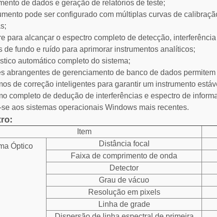
ento de dados e geração de relatórios de teste;
rumento pode ser configurado com múltiplas curvas de calibraçã
s;
re para alcançar o espectro completo de detecção, interferência
s de fundo e ruído para aprimorar instrumentos analíticos;
stico automático completo do sistema;
s abrangentes de gerenciamento de banco de dados permitem c
tmos de correção inteligentes para garantir um instrumento estáve
tmo completo de dedução de interferências e espectro de inform
-se aos sistemas operacionais Windows mais recentes.
ro:
Item
Distância focal
ma Óptico
Faixa de comprimento de onda
Detector
Grau de vácuo
Resolução em pixels
Linha de grade
Dispersão de linha espectral de primeira