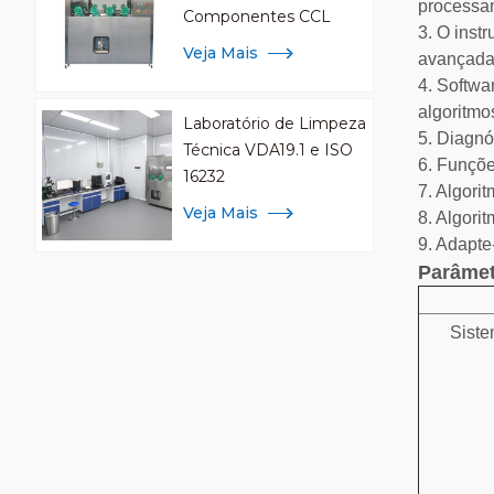
processam
Componentes CCL
3. O inst
Veja Mais
avançada
4. Softwa
algoritmo
Laboratório de Limpeza
5. Diagnó
Técnica VDA19.1 e ISO
6. Funçõe
16232
7. Algori
Veja Mais
8. Algori
9. Adapte
Parâmet
Siste