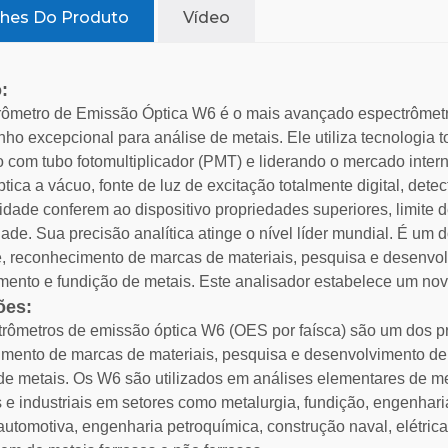
lhes Do Produto
Vídeo
:
ômetro de Emissão Óptica W6 é o mais avançado espectrômetro
o excepcional para análise de metais. Ele utiliza tecnologia to
 com tubo fotomultiplicador (PMT) e liderando o mercado inte
tica a vácuo, fonte de luz de excitação totalmente digital, de
cidade conferem ao dispositivo propriedades superiores, limite 
idade. Sua precisão analítica atinge o nível líder mundial. É um 
, reconhecimento de marcas de materiais, pesquisa e desenvolv
ento e fundição de metais. Este analisador estabelece um nov
ões:
rômetros de emissão óptica W6 (OES por faísca) são um dos pri
mento de marcas de materiais, pesquisa e desenvolvimento de 
de metais. Os W6 são utilizados em análises elementares de me
as e industriais em setores como metalurgia, fundição, engenhar
 automotiva, engenharia petroquímica, construção naval, elétric