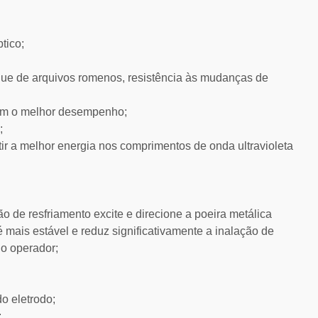
tico;
rque de arquivos romenos, resistência às mudanças de
cem o melhor desempenho;
;
tir a melhor energia nos comprimentos de onda ultravioleta
ão de resfriamento excite e direcione a poeira metálica
é mais estável e reduz significativamente a inalação de
do operador;
do eletrodo;
;