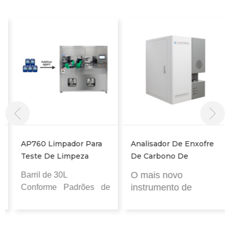
AP760 Limpador Para
Analisador De Enxofre
Teste De Limpeza
De Carbono De
Automotiva
Bancada Para Metais E
O mais novo
Barril de 30L
Amostras Inorgânicas
instrumento de
Conforme
Padrões de
análise de carbono e
limpeza VDA 19.1
enxofre 2 em 1
Líquido incolor e
Carbono: 0,0001% ~
transparente