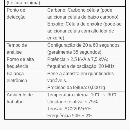
(Leitura mínima)
Ponto de
Carbono: Carbono
célula
(pode
detecção
adicionar célula de baixo carbono)
Enxofre: Célula de enxofre (pode-se
adicionar célula com alto teor de
enxofre)
Tempo de
Configuração de 20 a 60 segundos
análise
(geralmente 35 segundos)
Forno de alta
Potência ≥ 2,5 kVA a 7,5 kVA;
frequência
frequência de oscilação: 20 MHz
Balança
Pese a amostra em quantidades
eletrônica
variáveis.
Precisão da leitura: 0,0001g
Ambiente de
Temperatura interna: 10℃
～
30℃
trabalho
Umidade relativa:
<
75%
Tensão: AC220V±5%
Frequência 50H ± 2%