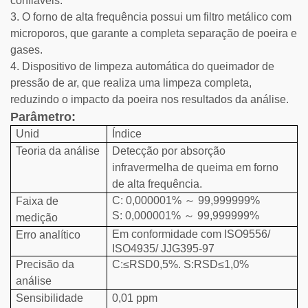
confiáveis.
3. O forno de alta frequência possui um filtro metálico com
microporos, que garante a completa separação de poeira e
gases.
4. Dispositivo de limpeza automática do queimador de
pressão de ar, que realiza uma limpeza completa,
reduzindo o impacto da poeira nos resultados da análise.
Parâmetro:
Unid
Índice
Teoria da análise
Detecção por absorção
infravermelha de queima em forno
de alta frequência.
C: 0,000001%
～
99,999999%
Faixa de
S: 0,000001%
～
99,999999%
medição
Em conformidade com ISO9556/
Erro analítico
ISO4935/ JJG395-97
Precisão da
C:≤RSD0,5%. S:RSD≤1,0%
análise
Sensibilidade
0,01 ppm