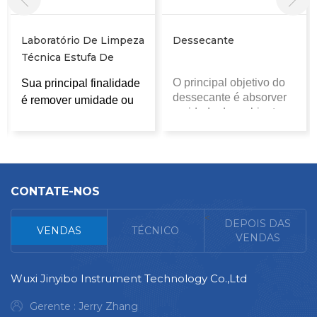
Laboratório De Limpeza
Dessecante
Técnica Estufa De
Secagem Por
O principal objetivo do
Sua principal finalidade
Convecção Natural
dessecante é absorver
é remover umidade ou
umidade do ambiente e
substâncias voláteis da
manter um estado de
membrana do filtro,
baixa umidade em um
garantindo ao mesmo
espaço ou objeto
tempo o desempenho
específico, evitando
estável do material,
assim que os itens
CONTATE-NOS
fiquem úmidos,
garantindo assim a
mofados, enferrujem ou
<
precisão da análise de
DEPOIS DAS
VENDAS
TÉCNICO
se deteriorem.
limpeza.
VENDAS
Wuxi Jinyibo Instrument Technology Co.,Ltd
Gerente : Jerry Zhang