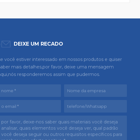
odernos de
oftware
DEIXE UM RECADO
se você estiver interessado em nossos produtos e quiser
saber mais detalhes,por favor, deixe uma mensagem
aqui,nós responderemos assim que pudermos.