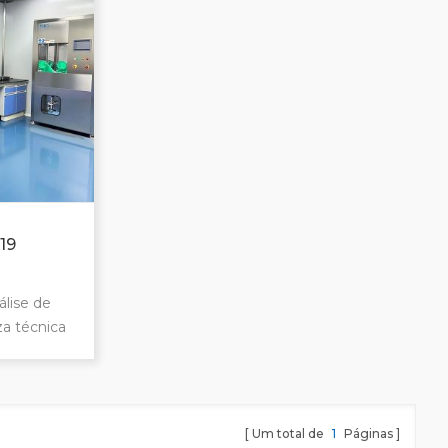
imagens rápida e eficiente
Compensação automática, cada
imagem é clara, navegação perfeita
Usado nas indústrias de autopeças,
aeroespacial e de lubrificação
hidráulica Satisfaça a Volkswagen,
BMW, GM, Ford e outras grandes
montadoras
19
as
álise de
za técnica
álise de
a técnica
ntaminação
o vivo
Um total de
1
Páginas
a para alto