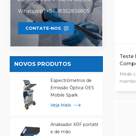
para at
testes.
Whatsapp : +86-18352836805
CONTATE-NOS
Teste
NOVOS PRODUTOS
Compo
Posiçã
Mede c
Espectrômetros de
membran
Emissão Óptica OES
extraçã
Mobile Spark
assim 
particu
Veja Mais
Analisador XRF portátil
e de mão