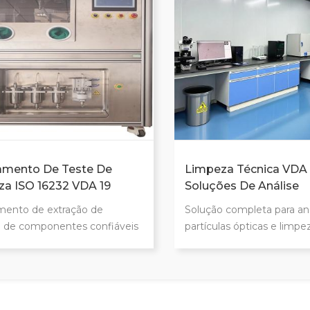
nico limpeza padrões de
impas
amento De Teste De
Limpeza Técnica VDA 
a ISO 16232 VDA 19
Soluções De Análise
 Em Peças De
Automotiva Para Peç
mento de extração de
Solução completa para an
óveis
a de componentes confiáveis
partículas ópticas e limpe
l operação Ambiente de
Sistema automático de an
o controlada (gabinete de
filtros Facilite sua limpez
aminar) Recursos de
Remoção e análise de co
uração programáveis Menos
Análise e revisão rápidas a
umanos envolvidos Sem risco
Integração total do sistem