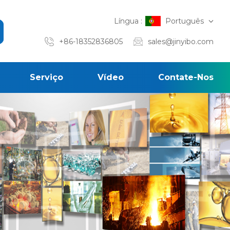
Língua :
Português
+86-18352836805
sales@jinyibo.com
Serviço
Vídeo
Contate-Nos