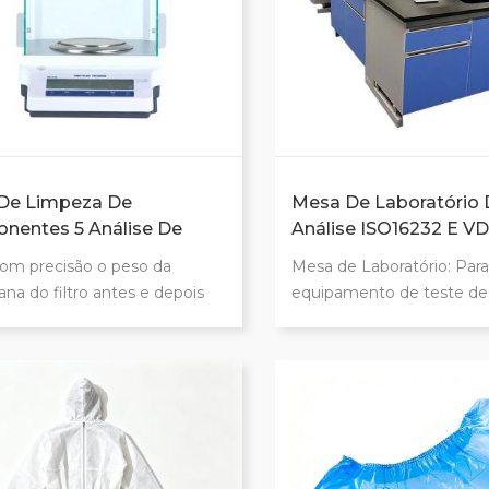
ender a todos os requisitos de
 De Limpeza De
Mesa De Laboratório 
nentes 5 Análise De
Análise ISO16232 E VD
o De Equilíbrio
om precisão o peso da
Mesa de Laboratório: Par
a do filtro antes e depois
equipamento de teste de
o de limpeza , determinando
totalmente automatizado
o peso do contaminantes
impressoras, computadore
lados nos componentes.
dessecadores - Placa usin
ecologicamente correta -
borda de PVC -Puxadores
em PVC - Trilhos de amo
de fechamento automátic