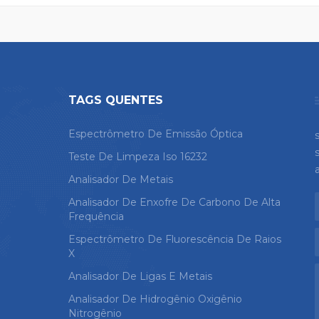
taminação cruzada ambiental
desempenho Sistemas m
eduzido de contaminação do
análise de limpeza com s
r Ajuste seu espaço
intuitivo
vel e tamanho dos
nentes
TAGS QUENTES
Espectrômetro De Emissão Óptica
Teste De Limpeza Iso 16232
Analisador De Metais
Analisador De Enxofre De Carbono De Alta
Frequência
Espectrômetro De Fluorescência De Raios
X
Analisador De Ligas E Metais
Analisador De Hidrogênio Oxigênio
Nitrogênio