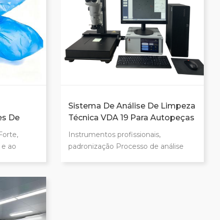
Sistema De Análise De Limpeza
es De
Técnica VDA 19 Para Autopeças
Forte,
Instrumentos profissionais,
 e ao
padronização Processo de análise
estendida
baseado em ISO16232, VDA19
istentes a
Sistema de teste de tamanho de
co de alta
partícula de alto desempenho
aboratórios
Resultados de testes rastreáveis,
cnica VDA19
gerar resultados e relatórios
Operação simples, captura de