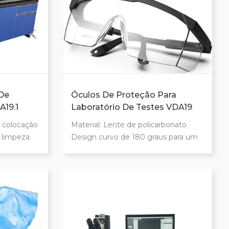
imagem é clara, navegação perfeita
Usado nas indústrias de autopeças,
aeroespacial e de lubrificação
hidráulica Satisfaça a Volkswagen,
BMW, GM, Ford e outras grandes
montadoras
De
Óculos De Proteção Para
A19.1
Laboratório De Testes VDA19
a colocação
Material: Lente de policarbonato
 limpeza
Design curvo de 180 graus para um
 ,
campo de visão claro Ajuste de três
s, fornos e
posições nas hastes para um ajuste
ada E1
confortável Comprimento do
Faixa de
quadro/tema: 136/145 mm
 ocultos
Altura/peso: 52mm/36g
rtecimento
o de três