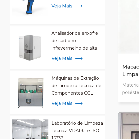
Veja Mais
Analisador de enxofre
de carbono
infravermelho de alta
frequência para análise
Veja Mais
de metal
Macac
Limpa
Máquinas de Extração
ISO16
Materia
de Limpeza Técnica de
poliést
Componentes CCL
antiest
Veja Mais
esteril
acordo 
Padrões
Laboratório de Limpeza
Zíper g
Técnica VDA19.1 e ISO
durabil
16232