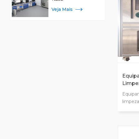
com téc
Veja Mais
salas l
Equip
Limpez
Usado
Equipa
Autom
limpez
De faci
extraçã
fluxo l
config
erros h