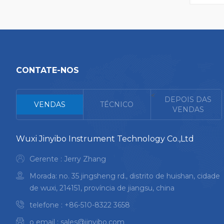
de con
Risco r
operado
disponí
compo
CONTATE-NOS
<
DEPOIS DAS
VENDAS
TÉCNICO
VENDAS
Wuxi Jinyibo Instrument Technology Co.,Ltd
Gerente : Jerry Zhang
Morada: no. 35 jingsheng rd., distrito de huishan, cidade
de wuxi, 214151, província de jiangsu, china
telefone :
+86-510-8322 3658
o email :
sales@jinyibo.com