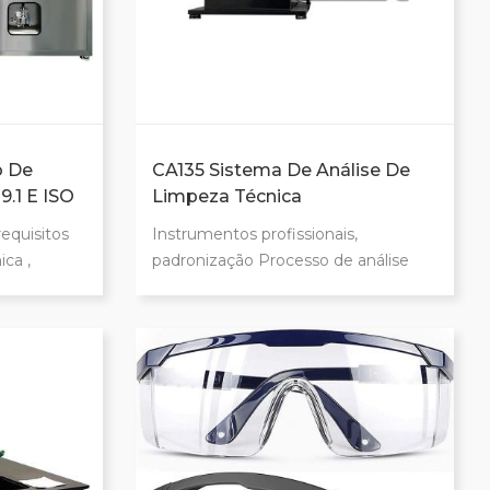
o De
CA135 Sistema De Análise De
.1 E ISO
Limpeza Técnica
equisitos
Instrumentos profissionais,
ca ,
padronização Processo de análise
os de
baseado em ISO16232, VDA19
 incluindo
Sistema de teste de tamanho de
assom,
partícula de alto desempenho
e com
Resultados de testes rastreáveis,
e modo a
gerar resultados e relatórios
culas de
Operação simples, captura de
imagens rápida e eficiente
Compensação automática, cada