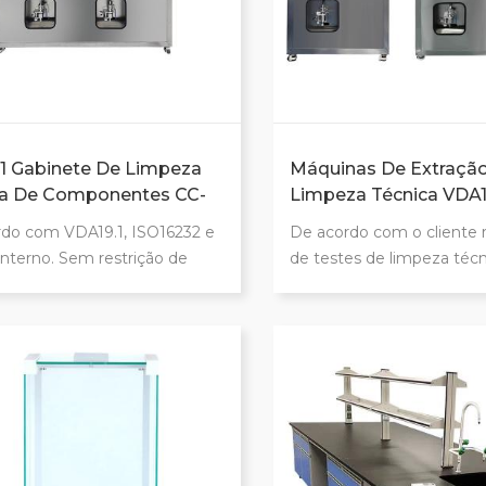
1 Gabinete De Limpeza
Máquinas De Extraçã
ca De Componentes CC-
Limpeza Técnica VDA19
16232
do com VDA19.1, ISO16232 e
De acordo com o cliente r
interno. Sem restrição de
de testes de limpeza técni
o produto, com peso máximo
personalizamos os métod
kg. A descarga de 360 graus
limpeza correspondentes,
e que nenhum contaminante
enxágue de pressão, ultr
eça em nenhum canto. Sem
enxágue interno, enxágu
ões quanto ao tamanho do
agitação e sopro de ar, d
e fácil de operar. Faixa de
atingir e extração de partí
mplamente ajustável.
peças e componentes.
r serviços personalizados