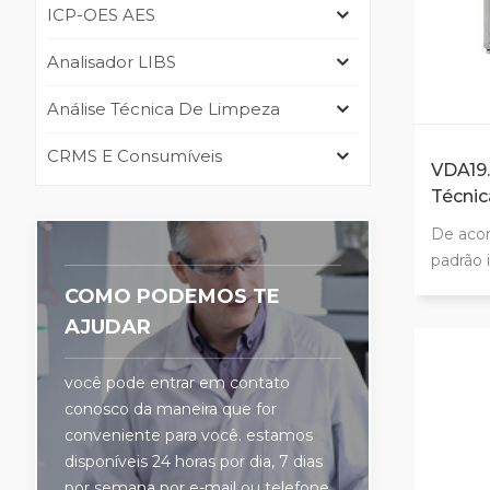
ICP-OES AES
Analisador LIBS
Análise Técnica De Limpeza
CRMS E Consumíveis
VDA19.
Técni
IR
De acor
padrão 
peso d
COMO PODEMOS TE
de 200 
AJUDAR
garant
perman
você pode entrar em contato
restriç
conosco da maneira que for
produto 
conveniente para você. estamos
vazão a
disponíveis 24 horas por dia, 7 dias
Fornece
por semana por e-mail ou telefone.