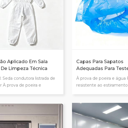
seções
ão Aplicado Em Sala
Capas Para Sapatos
 De Limpeza Técnica
Adequadas Para Test
232
Limpeza Técnica
l: Seda condutora listrada de
À prova de poeira e água 
er À prova de poeira e
resistente ao estiramento
ático Resistente à
desgaste Faixa de borda 
ização em alta temperatura De
de 5 mm com recortes res
com as normas internacionais
rachaduras Feito de plásti
 de sala limpa Classe 1000
qualidade Adequado para l
rande e espesso para maior
de análise de limpeza té
idade Está em conformidade